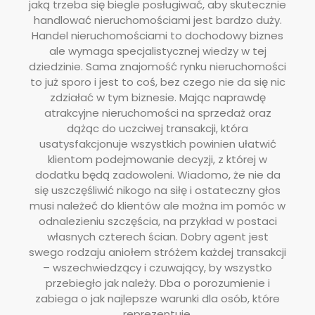
jaką trzeba się biegle posługiwać, aby skutecznie
handlować nieruchomościami jest bardzo duży.
Handel nieruchomościami to dochodowy biznes
ale wymaga specjalistycznej wiedzy w tej
dziedzinie. Sama znajomość rynku nieruchomości
to już sporo i jest to coś, bez czego nie da się nic
zdziałać w tym biznesie. Mając naprawdę
atrakcyjne nieruchomości na sprzedaż oraz
dążąc do uczciwej transakcji, która
usatysfakcjonuje wszystkich powinien ułatwić
klientom podejmowanie decyzji, z której w
dodatku będą zadowoleni. Wiadomo, że nie da
się uszczęśliwić nikogo na siłę i ostateczny głos
musi należeć do klientów ale można im pomóc w
odnalezieniu szczęścia, na przykład w postaci
własnych czterech ścian. Dobry agent jest
swego rodzaju aniołem stróżem każdej transakcji
– wszechwiedzący i czuwający, by wszystko
przebiegło jak należy. Dba o porozumienie i
zabiega o jak najlepsze warunki dla osób, które
reprezentuje.