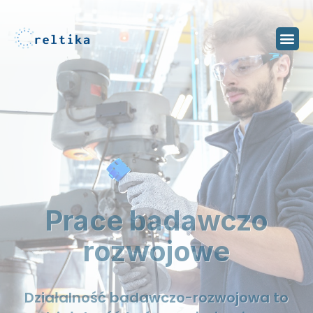
Prace badawczo
rozwojowe
Działalność badawczo-rozwojowa to
działalność twórcza obejmująca
badania naukowe (aplikacyjne) lub
prace rozwojowe.