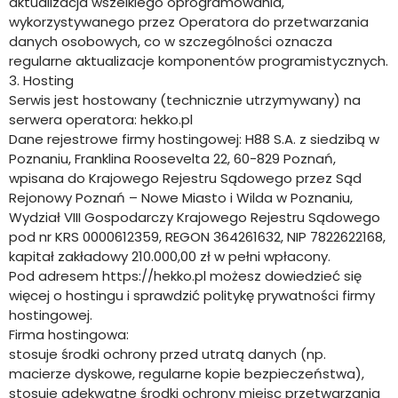
aktualizacja wszelkiego oprogramowania,
wykorzystywanego przez Operatora do przetwarzania
danych osobowych, co w szczególności oznacza
regularne aktualizacje komponentów programistycznych.
3. Hosting
Serwis jest hostowany (technicznie utrzymywany) na
serwera operatora: hekko.pl
Dane rejestrowe firmy hostingowej: H88 S.A. z siedzibą w
Poznaniu, Franklina Roosevelta 22, 60-829 Poznań,
wpisana do Krajowego Rejestru Sądowego przez Sąd
Rejonowy Poznań – Nowe Miasto i Wilda w Poznaniu,
Wydział VIII Gospodarczy Krajowego Rejestru Sądowego
pod nr KRS 0000612359, REGON 364261632, NIP 7822622168,
kapitał zakładowy 210.000,00 zł w pełni wpłacony.
Pod adresem https://hekko.pl możesz dowiedzieć się
więcej o hostingu i sprawdzić politykę prywatności firmy
hostingowej.
Firma hostingowa:
stosuje środki ochrony przed utratą danych (np.
macierze dyskowe, regularne kopie bezpieczeństwa),
stosuje adekwatne środki ochrony miejsc przetwarzania