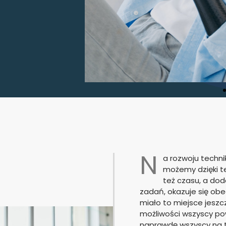
N
a rozwoju techni
możemy dzięki te
też czasu, a do
zadań, okazuje się obe
miało to miejsce jeszcz
możliwości wszyscy pow
naprawdę wszyscy na 