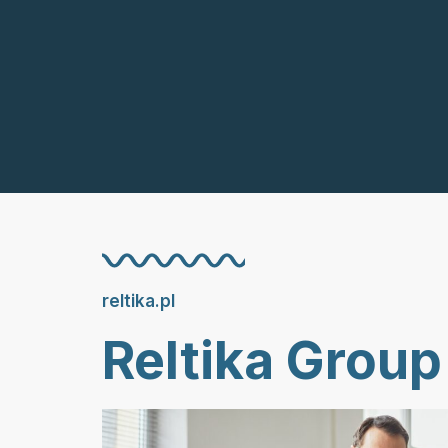
reltika.pl
Reltika Group